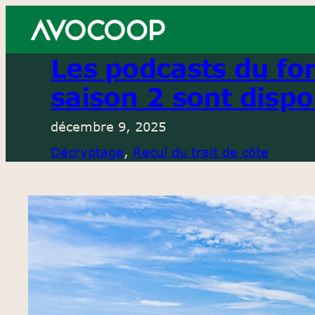
Aller
au
contenu
Les podcasts du for
saison 2 sont dispo
décembre 9, 2025
Décryptage
, 
Recul du trait de côte