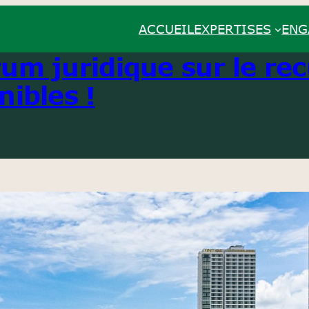
ACCUEIL
EXPERTISES
ENG
um juridique sur le recu
nibles !