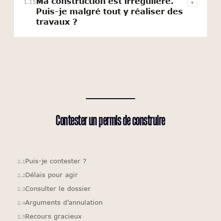
Ma construction est irrégulière.
1.15
▾
Puis-je malgré tout y réaliser des
travaux ?
Contester un
permis de construire
Puis-je contester ?
2.1
Délais pour agir
2.2
Consulter le dossier
2.3
Arguments d’annulation
2.4
Recours gracieux
2.5