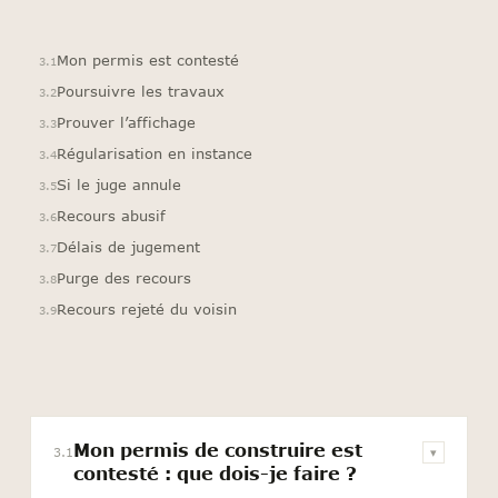
Mon permis est contesté
3.1
Poursuivre les travaux
3.2
Prouver l’affichage
3.3
Régularisation en instance
3.4
Si le juge annule
3.5
Recours abusif
3.6
Délais de jugement
3.7
Purge des recours
3.8
Recours rejeté du voisin
3.9
Mon permis de construire est
3.1
▾
contesté : que dois-je faire ?