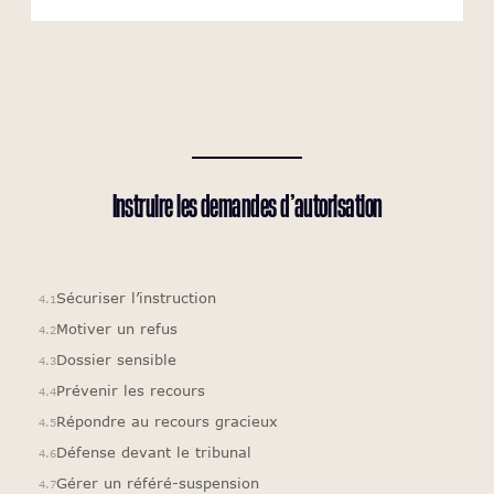
Instruire les
demandes d’autorisation
Sécuriser l’instruction
4.1
Motiver un refus
4.2
Dossier sensible
4.3
Prévenir les recours
4.4
Répondre au recours gracieux
4.5
Défense devant le tribunal
4.6
Gérer un référé-suspension
4.7