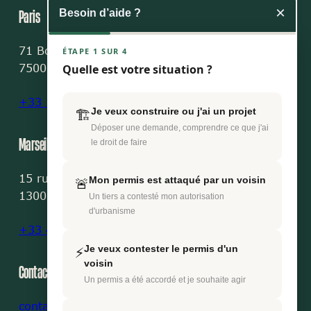
×
Paris
Besoin d’aide ?
71 Boulevard St-Michel
75005 Paris
+33 1 42 03 40 01
Marseille
15 rue Fortia
13001 Marseille
+33 4 91 73 67 56
Contact
contact@avocoop.fr