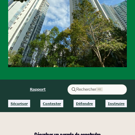
Rapport
Rechercher
⌘K
Sécuriser
Contester
Défendre
Instruire