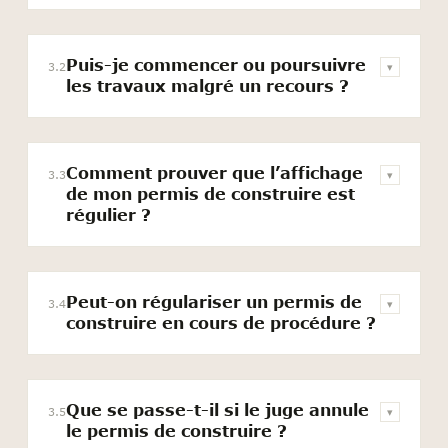
Puis-je commencer ou poursuivre
3.2
▾
les travaux malgré un recours ?
Comment prouver que l’affichage
3.3
▾
de mon permis de construire est
régulier ?
Peut-on régulariser un permis de
3.4
▾
construire en cours de procédure ?
Que se passe-t-il si le juge annule
3.5
▾
le permis de construire ?