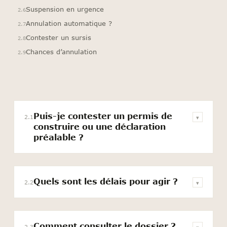
Suspension en urgence
2.6
Annulation automatique ?
2.7
Contester un sursis
2.8
Chances d’annulation
2.9
Puis-je contester un permis de
2.1
▾
construire ou une déclaration
préalable ?
Quels sont les délais pour agir ?
2.2
▾
Comment consulter le dossier ?
2.3