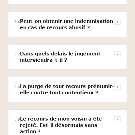
Peut-on obtenir une indemnisation
3.6
▾
en cas de recours abusif ?
Dans quels délais le jugement
3.7
▾
interviendra-t-il ?
La purge de tout recours prémunit-
3.8
▾
elle contre tout contentieux ?
Le recours de mon voisin a été
3.9
▾
rejeté. Est-il désormais sans
action ?