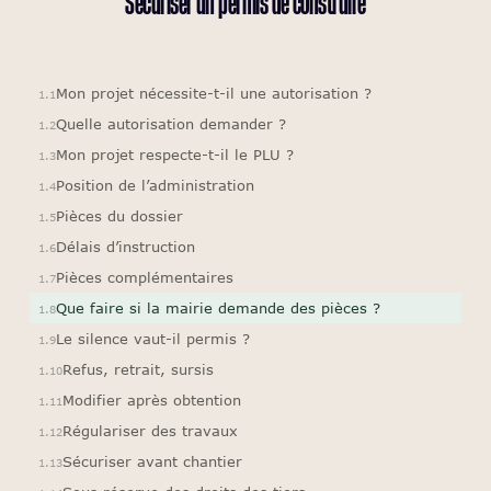
Sécuriser un
permis de construire
Mon projet nécessite-t-il une autorisation ?
1.1
Quelle autorisation demander ?
1.2
Mon projet respecte-t-il le PLU ?
1.3
Position de l’administration
1.4
Pièces du dossier
1.5
Délais d’instruction
1.6
Pièces complémentaires
1.7
Que faire si la mairie demande des pièces ?
1.8
Le silence vaut-il permis ?
1.9
Refus, retrait, sursis
1.10
Modifier après obtention
1.11
Régulariser des travaux
1.12
Sécuriser avant chantier
1.13