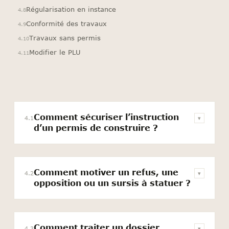
Régularisation en instance
4.8
Conformité des travaux
4.9
Travaux sans permis
4.10
Modifier le PLU
4.11
Comment sécuriser l’instruction
4.1
▾
d’un permis de construire ?
Comment motiver un refus, une
4.2
▾
opposition ou un sursis à statuer ?
Comment traiter un dossier
4.3
▾