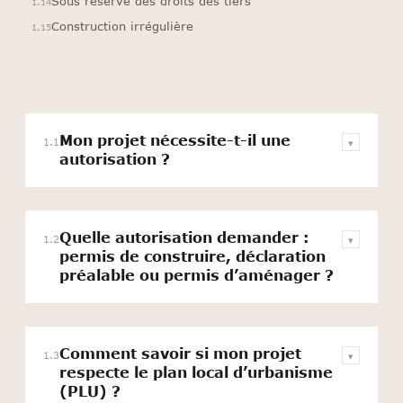
Sous réserve des droits des tiers
1.14
Construction irrégulière
1.15
Mon projet nécessite-t-il une
1.1
▾
autorisation ?
Quelle autorisation demander :
1.2
▾
permis de construire, déclaration
préalable ou permis d’aménager ?
Comment savoir si mon projet
1.3
▾
respecte le plan local d’urbanisme
(PLU) ?